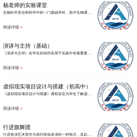
杨老师的实验课堂
生物科学是自然科学中的一门基础学科，高中生物课程应当与时俱进，以适应时代的需要。新课标要求我们重视发展学生的生物核心素养，提高学生实践动手能力是使学生得到更好发展的关键。
阅读详细
演讲与主持（基础）
《演讲与主持》在学生的创作应用于实践中有着重要的基础，也在普通话语音形象上、语言表达、主持等领域中有着广泛的应用。该课程的特点是实践性强，需要坚持不懈地反复练习。本课程在授课过程中通过语音、发声、口语应用、主持创作等方面帮助学生建立科学发声意识，并结合作品进行分层次练习，以达到不同声音创作的需要。
阅读详细
虚拟现实项目设计与搭建（初高中）
《虚拟现实项目设计与搭建》课程旨在为学生了解虚拟现实技术的发展，让学生了解虚拟现实技术的原理、应用场景，让学生对这种高新技术有更加深入的理解，并能够通过自己的设计实现搭建实现简单的虚拟现实项目。
阅读详细
行进旗舞团
行进表演艺术里作为现代形体表演的一种形式，其起源来自于军乐队，每个动作体现了军人坚强的意志和顽强不屈的韧性。结合学生的兴趣和意志力特点，把现代舞、街舞、体育舞蹈、艺术体操和武术中的元素和旗帜相结合，创编出适合学生的舞蹈动作，有利于培养学生兴趣和艺术气质，更重要的是发展学生像军人坚强不屈意志力和韧性。