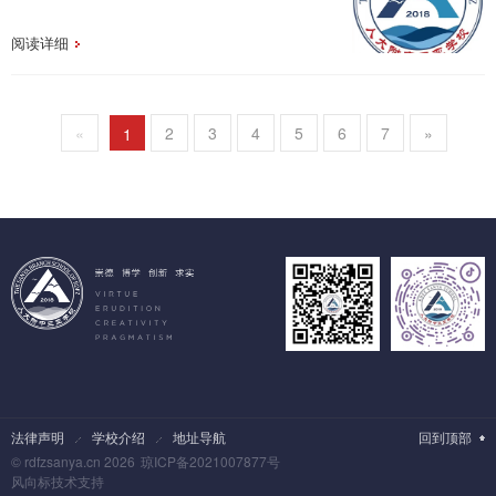
阅读详细
«
2
3
4
5
6
7
»
1
法律声明
学校介绍
地址导航
回到顶部
© rdfzsanya.cn 2026
琼ICP备2021007877号
风向标技术支持