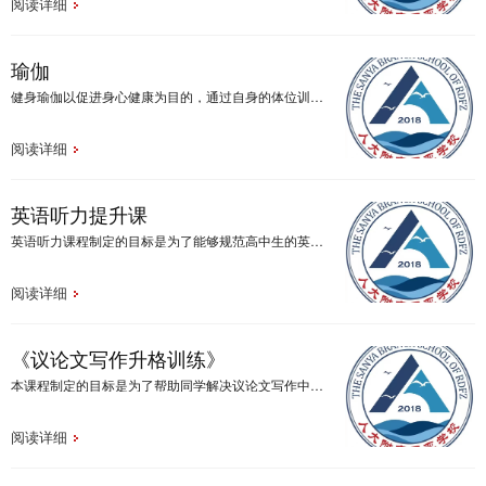
阅读详细
瑜伽
健身瑜伽以促进身心健康为目的，通过自身的体位训练，气息调控和心理调节等手段改善体姿、增强身体活力、延缓机体衰老，是体育养生的重要组成部分。所参照的教材是国家体育总局以传统瑜伽为参考，结合我国国情与大众健身需要研究制定，体位标准的制定，按照“循序渐进、全面均衡、安全有效”的原则兼顾了习练安全与健身效果，包含基本108个体式，选修体式72个，共180个体式，由低到高划分为9级。
阅读详细
英语听力提升课
英语听力课程制定的目标是为了能够规范高中生的英语听力习惯，掌握必要的英语听力策略，培养健康的听力心理。英语听力对学生的英语辨音能力，语音知识以及词汇量都有较高的要求，此课程也是基于此而开设。
阅读详细
《议论文写作升格训练》
本课程制定的目标是为了帮助同学解决议论文写作中存在的障碍，化解难点，提升学生对议论文写作能力，培养学生表达观点和运用语言文字的能力。
阅读详细