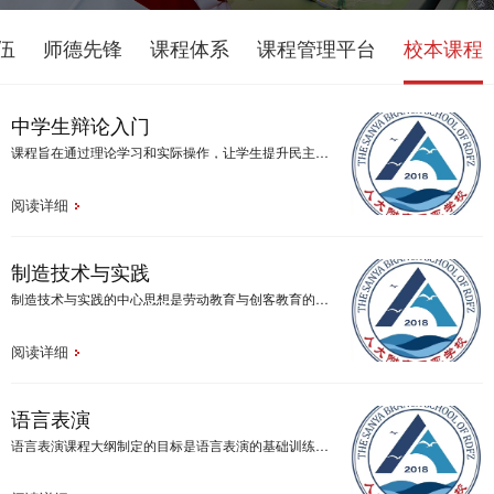
伍
师德先锋
课程体系
课程管理平台
校本课程
中学生辩论入门
课程旨在通过理论学习和实际操作，让学生提升民主参与的能力、培养求职的能力与兴趣、接触与整合多元知识、提升批判思考的能力、提升口语传播能力，以此培养学生的交际沟通和思维能力。
阅读详细
制造技术与实践
制造技术与实践的中心思想是劳动教育与创客教育的结合，是一种融合科学、技术、工程、艺术、数学等知识与技能，遵循自由开放、创新创意、探究体验的教育理念，以劳动实践创造学习为主，培养创新型人才的新型教育模式。
阅读详细
语言表演
语言表演课程大纲制定的目标是语言表演的基础训练开始，通过不同的教学阶段，对不同年龄段的学生采用不同的训练项目，培养学生的想象力、信念感、感受力、表现力、观察力以及从生活中吸取创作素材并在创作中进行提炼的能力，掌握语言表演艺术的基本理论知识和内外部技巧。舞台行动的规律，在充分开掘，锤炼学生语言表演创作基本素质的同时，牢固的掌握台词的发声方法，人物的创作方法，并在有限的课时内初步形成自身的创作型，最终最大限度的独立完成剧本当中赋予的角色。