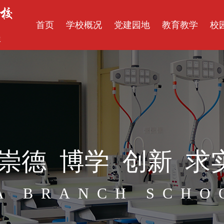
首页
学校概况
党建园地
教育教学
校
崇德  博学  创新  求
A BRANCH SCHO