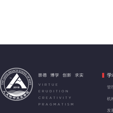
学
管
机
发