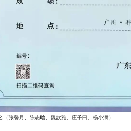
名（张馨月、陈志晗、魏歆雅、庄子曰、杨小满）