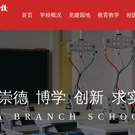
首页
学校概况
党建园地
教育教学
校
崇德  博学  创新  求
A BRANCH SCHO