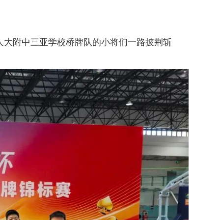
，人大附中三亚学校桥牌队的小将们一路披荆斩