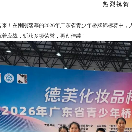
热 烈 祝 贺
传来！在刚刚落幕的2026年广东省青少年桥牌锦标赛中
沉着应战，斩获多项荣誉，再创佳绩！