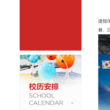
捷报
棘、